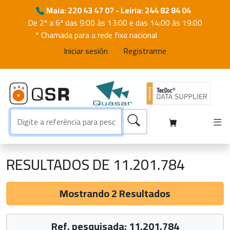
Maia: 220 43 47 07 - Leiria: 244 82 84 04
De 2ª a 6ª das 9:00 às 13:00 e das 14:00 às 19:00
* Chamada para a rede fixa nacional
Iniciar sesión
Registrarme
RESULTADOS DE 11.201.784
Mostrando 2 Resultados
Ref. pesquisada: 11.201.784