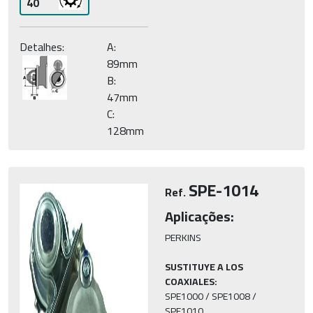
40
Detalhes:
A:
89mm
B:
47mm
C:
128mm
SPE-1014
Ref.
Aplicações:
PERKINS

SUSTITUYE A LOS 
COAXIALES:
SPE1000 / SPE1008 / 
SPE1010