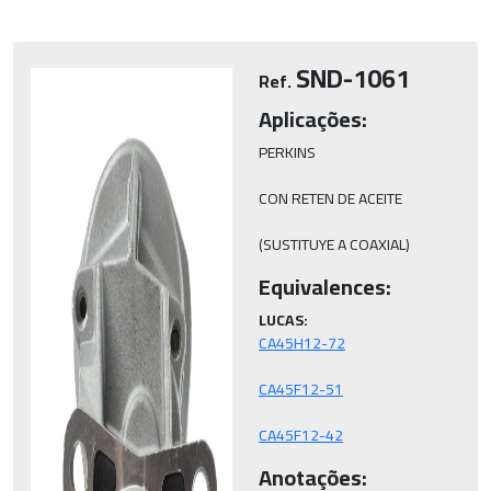
Marca
Voltaje
SND-1061
Ref.
Aplicações:
KW
Diam. Piñón
PERKINS

CON RETEN DE ACEITE

Dentes
Medidas
(SUSTITUYE A COAXIAL)
Equivalences:
Buscar
LUCAS:
CA45F12-42
Anotações: