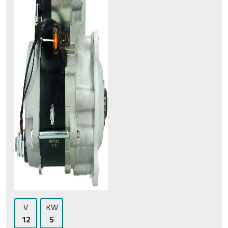
V
KW
12
5