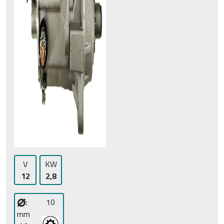
V
KW
12
2,8
⌀
:
10
mm