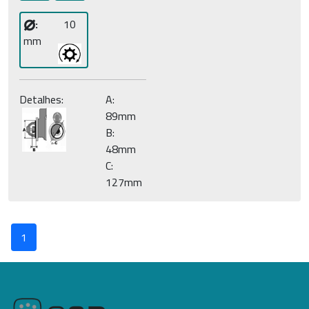
⌀
:
10
mm
Detalhes:
A:
89mm
B:
48mm
C:
127mm
1