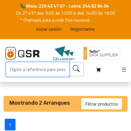
Maia: 220 43 47 07 - Leiria: 244 82 84 04
De 2ª a 6ª das 9:00 às 13:00 e das 14:00 às 19:00
* Chamada para a rede fixa nacional
Iniciar sesión
Registrarme
Mostrando 2 Arranques
Filtrar productos
Pieza
1
Aplicación