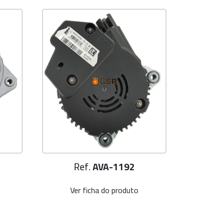
Ref.
AVA-1192
R
Ver ficha do produto
Ve