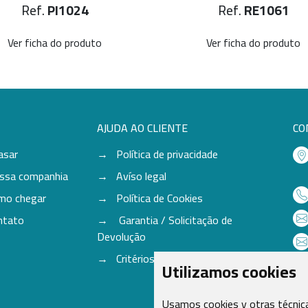
Ref.
PI1024
Ref.
RE1061
Ver ficha do produto
Ver ficha do produto
AJUDA AO CLIENTE
CO
asar
Política de privacidade
ssa companhia
Avíso legal
mo chegar
Política de Cookies
ntato
Garantia / Solicitação de
Devolução
Critérios para aceitação de Cores
Utilizamos cookies
Usamos cookies y otras técnica