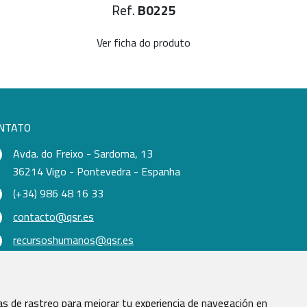
Ref.
B0225
Ver ficha do produto
Ve
NTATO
Avda. do Freixo - Sardoma, 13
36214 Vigo - Pontevedra - Espanha
(+34) 986 48 16 33
contacto@qsr.es
recursoshumanos@qsr.es
s de rastreo para mejorar tu experiencia de navegación en