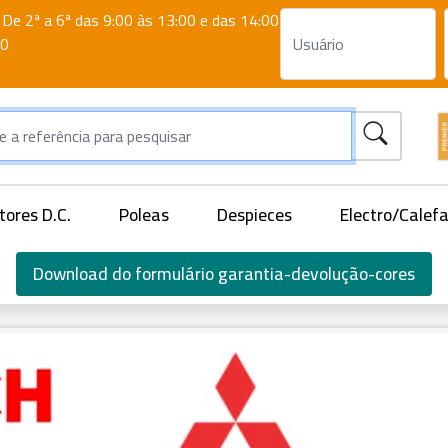
De 2ª a 6ª das 9:00 às 13:00 e das 14:00
00
ores D.C.
Poleas
Despieces
Electro/Calef
Download do formulário garantia-devolução-cores