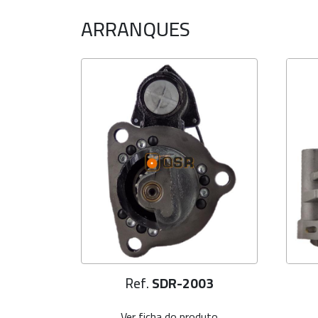
ARRANQUES
00
Ref.
SDR-2003
uto
Ver ficha do produto