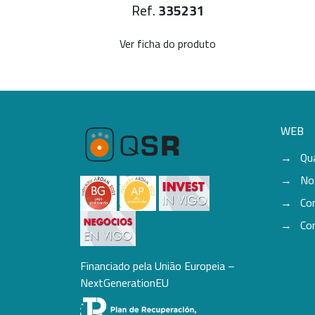
1
Ref.
335231
uto
Ver ficha do produto
WEB
Qu
No
Co
Co
Financiado pela União Europeia –
NextGenerationEU