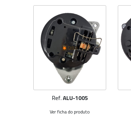
3
Ref.
ALU-1005
uto
Ver ficha do produto