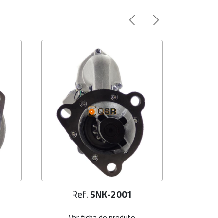
Ref.
SNK-2001
R
Ver ficha do produto
Ve