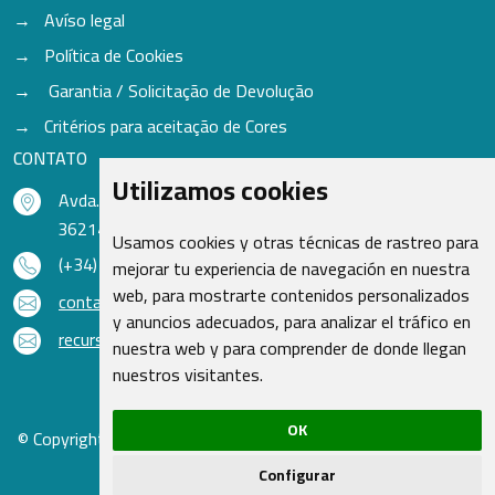
Avíso legal
Política de Cookies
Garantia / Solicitação de Devolução
Critérios para aceitação de Cores
CONTATO
Utilizamos cookies
Avda. do Freixo - Sardoma, 13
36214 Vigo - Pontevedra - Espanha
Usamos cookies y otras técnicas de rastreo para
(+34) 986 48 16 33
mejorar tu experiencia de navegación en nuestra
web, para mostrarte contenidos personalizados
contacto@qsr.es
y anuncios adecuados, para analizar el tráfico en
recursoshumanos@qsr.es
nuestra web y para comprender de donde llegan
nuestros visitantes.
OK
© Copyright 2026 - Recambios Quasar S.L. | Todos os direitos
reservados
Configurar