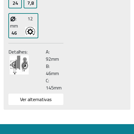
24
7,8
⌀
:
12
mm
46
Detalhes:
A:
92mm
B:
46mm
C:
145mm
Ver alternativas