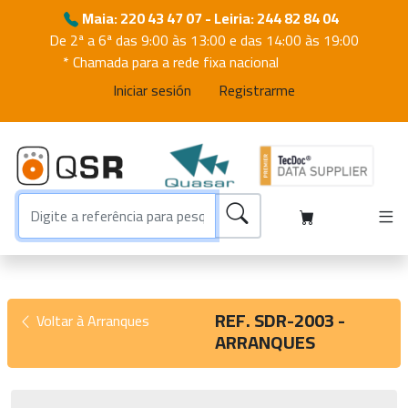
Maia: 220 43 47 07 - Leiria: 244 82 84 04
De 2ª a 6ª das 9:00 às 13:00 e das 14:00 às 19:00
* Chamada para a rede fixa nacional
Iniciar sesión
Registrarme
REF. SDR-2003 -
Voltar à Arranques
ARRANQUES