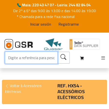
Maia: 220 43 47 07 - Leiria: 244 82 84 04
De 2ª a 6ª das 9:00 às 13:00 e das 14:00 às 19:00
* Chamada para a rede fixa nacional
Iniciar sesión
Registrarme
REF. HX54 -
Voltar à Acessórios
ACESSÓRIOS
Eléctricos
ELÉCTRICOS