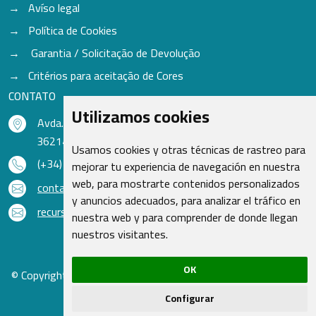
Avíso legal
Política de Cookies
Garantia / Solicitação de Devolução
Critérios para aceitação de Cores
CONTATO
Utilizamos cookies
Avda. do Freixo - Sardoma, 13
36214 Vigo - Pontevedra - Espanha
Usamos cookies y otras técnicas de rastreo para
(+34) 986 48 16 33
mejorar tu experiencia de navegación en nuestra
web, para mostrarte contenidos personalizados
contacto@qsr.es
y anuncios adecuados, para analizar el tráfico en
recursoshumanos@qsr.es
nuestra web y para comprender de donde llegan
nuestros visitantes.
OK
© Copyright 2026 - Recambios Quasar S.L. | Todos os direitos
reservados
Configurar