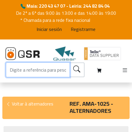
Maia: 220 43 47 07 - Leiria: 244 82 84 04
De 2ª a 6ª das 9:00 às 13:00 e das 14:00 às 19:00
* Chamada para a rede fixa nacional
Iniciar sesión
Registrarme
REF. AMA-1025 -
Voltar à alternadores
ALTERNADORES