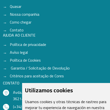
Quasar
Nossa companhia
Como chegar
Contato
AJUDA AO CLIENTE
Política de privacidade
Avíso legal
Política de Cookies
Garantia / Solicitação de Devolução
Critérios para aceitação de Cores
CONTATO
Utilizamos cookies
Avda. do Freixo - Sardoma, 13
36214 Vigo - Pontevedra - Espanha
Usamos cookies y otras técnicas de rastreo para
(+34) 986 48 16 33
mejorar tu experiencia de navegación en nuestra