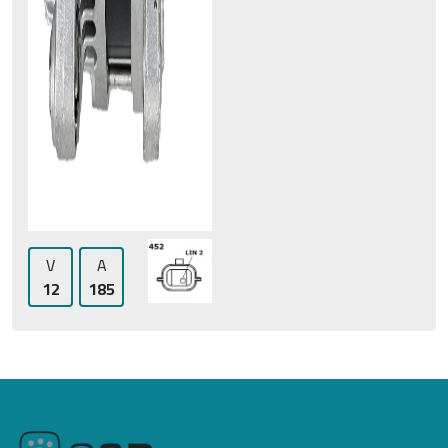
V
A
12
185