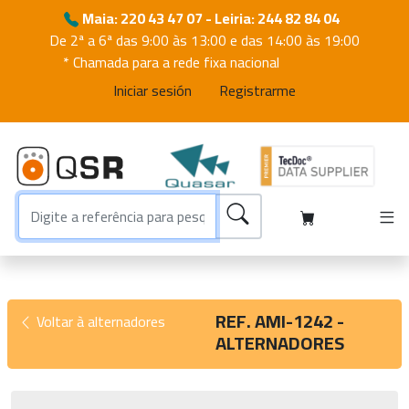
Maia: 220 43 47 07 - Leiria: 244 82 84 04
De 2ª a 6ª das 9:00 às 13:00 e das 14:00 às 19:00
* Chamada para a rede fixa nacional
Iniciar sesión
Registrarme
REF. AMI-1242 -
Voltar à alternadores
ALTERNADORES