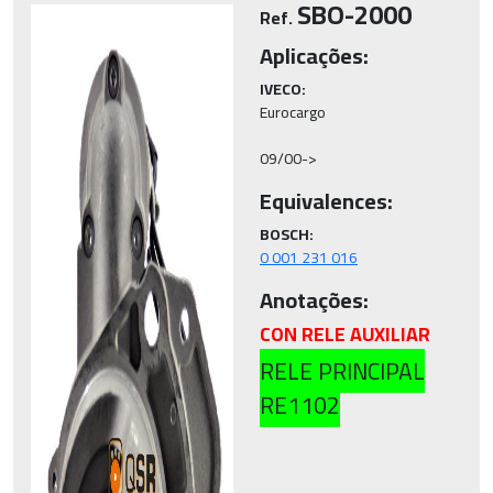
SBO-2000
Ref.
Aplicações:
IVECO:
Eurocargo

09/00->
Equivalences:
BOSCH:
0 001 231 016
Anotações:
CON RELE AUXILIAR
RELE PRINCIPAL
RE1102