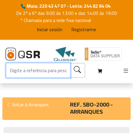
Maia: 220 43 47 07 - Leiria: 244 82 84 04
De 2ª a 6ª das 9:00 às 13:00 e das 14:00 às 19:00
* Chamada para a rede fixa nacional
Iniciar sesión
Registrarme
REF. SBO-2000 -
Voltar à Arranques
ARRANQUES