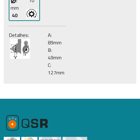
⌀
:
10
mm
40
Detalhes:
A:
89mm
B:
49mm
C:
127mm