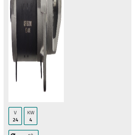
V
KW
24
4