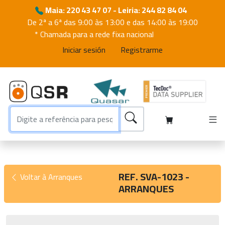
Maia: 220 43 47 07 - Leiria: 244 82 84 04
De 2ª a 6ª das 9:00 às 13:00 e das 14:00 às 19:00
* Chamada para a rede fixa nacional
Iniciar sesión
Registrarme
REF. SVA-1023 -
Voltar à Arranques
ARRANQUES