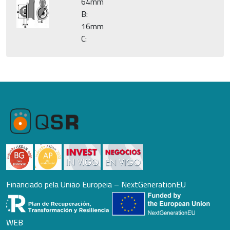
64mm
B:
16mm
C:
Financiado pela União Europeia – NextGenerationEU
WEB