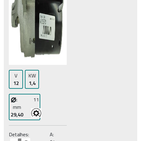
V
KW
12
1,4
⌀
:
11
mm
29,40
Detalhes:
A: