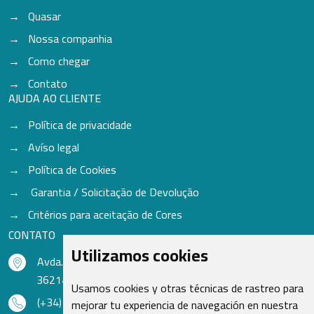
Quasar
Nossa companhia
Como chegar
Contato
AJUDA AO CLIENTE
Política de privacidade
Avíso legal
Política de Cookies
Garantia / Solicitação de Devolução
Critérios para aceitação de Cores
CONTATO
Utilizamos cookies
Avda. do Freixo - Sardoma, 13
36214 Vigo - Pontevedra - Espanha
Usamos cookies y otras técnicas de rastreo para
(+34) 986 48 16 33
mejorar tu experiencia de navegación en nuestra