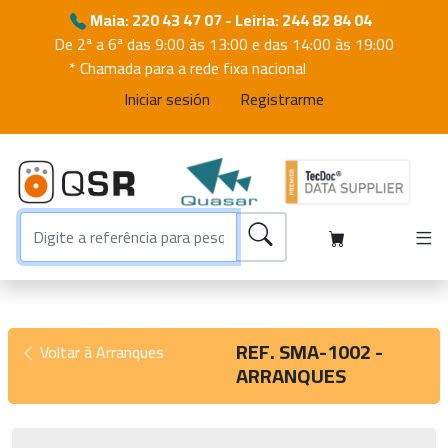
Maia: 220 43 47 07 - Leiria: 244 82 84 04
De 2ª a 6ª das 9:00 às 13:00 e das 14:00 às 19:00
* Chamada para a rede fixa nacional
Iniciar sesión
Registrarme
REF. SMA-1002 -
Voltar à Arranques
ARRANQUES