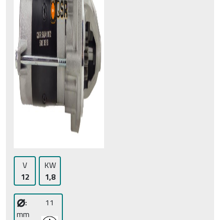
V
KW
12
1,8
⌀
:
11
mm