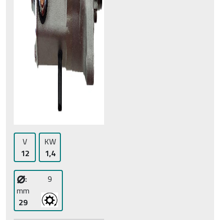
V
KW
12
1,4
⌀
:
9
mm
29