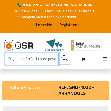
Maia: 220 43 47 07 - Leiria: 244 82 84 04
De 2ª a 6ª das 9:00 às 13:00 e das 14:00 às 19:00
* Chamada para a rede fixa nacional
Iniciar sesión
Registrarme
REF. SND-1032 -
Voltar à Arranques
ARRANQUES