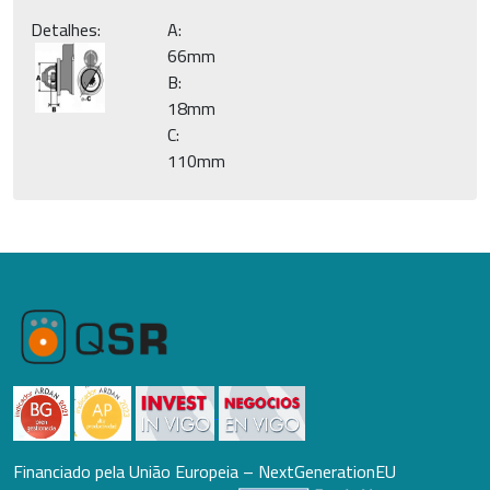
Detalhes:
A:
66mm
B:
18mm
C:
110mm
Financiado pela União Europeia – NextGenerationEU