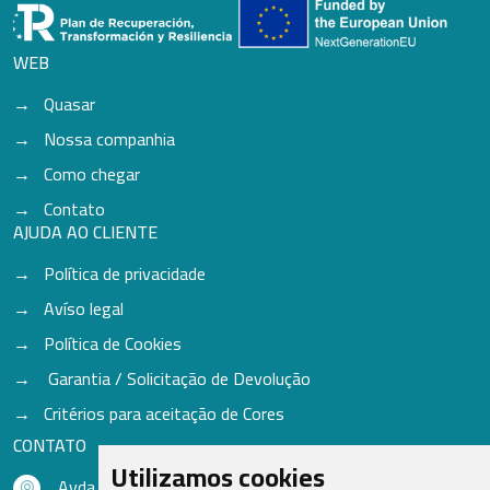
WEB
Quasar
Nossa companhia
Como chegar
Contato
AJUDA AO CLIENTE
Política de privacidade
Avíso legal
Política de Cookies
Garantia / Solicitação de Devolução
Critérios para aceitação de Cores
CONTATO
Utilizamos cookies
Avda. do Freixo - Sardoma, 13