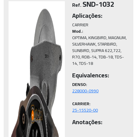
SND-1032
Ref.
Aplicações:
Mod.:
OPTIMA, KINGBIRD, MAGNUM, 
SILVERHAWK, STARBIRD, 
SUNBIRD, SUPRA 622,722, 
R70, RDB-14, TDB-18, TDS-
14, TDS-18
Equivalences:
DENSO:
CARRIER:
25-15520-00
Anotações: