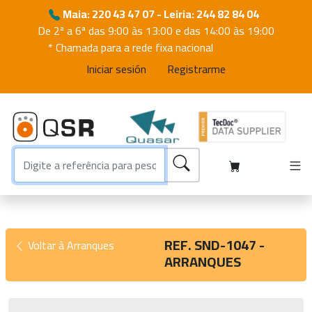
Maia: 220 43 47 07 - Leiria: 244 82 84 04
De 2ª a 6ª das 9:00 às 13:00 e das 14:00 às 19:00
* Chamada para a rede fixa nacional
Iniciar sesión
Registrarme
REF. SND-1047 -
Voltar à Arranques
ARRANQUES