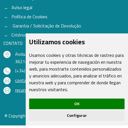
Avíso legal
Política de Cookies
Garantia / Solicitação de Devolução
Critérios para aceitação de Cores
Utilizamos cookies
CONTATO
Avda. do Freixo - Sardoma, 13
Usamos cookies y otras técnicas de rastreo para
36214 Vigo - Pontevedra - Espanha
mejorar tu experiencia de navegación en nuestra
web, para mostrarte contenidos personalizados
(+34) 986 48 16 33
y anuncios adecuados, para analizar el tráfico en
contacto@qsr.es
nuestra web y para comprender de donde llegan
nuestros visitantes.
recursoshumanos@qsr.es
OK
© Copyright 2026 - Recambios Quasar S.L. | Todos os direitos
Configurar
reservados