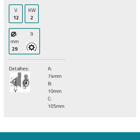
V
KW
12
2
⌀
:
9
mm
29
Detalhes:
A:
74mm
B:
10mm
C:
105mm