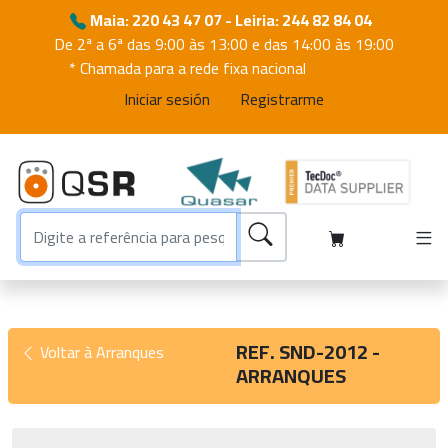
Maia: 220 43 47 07 - Leiria: 244 82 84 04
De 2ª a 6ª das 9:00 às 13:00 e das 14:00 às 19:00
* Chamada para a rede fixa nacional
Iniciar sesión
Registrarme
REF. SND-2012 -
Voltar à Arranques
ARRANQUES