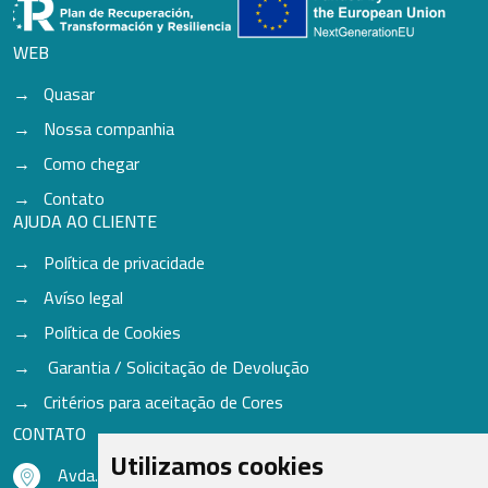
WEB
Quasar
Nossa companhia
Como chegar
Contato
AJUDA AO CLIENTE
Política de privacidade
Avíso legal
Política de Cookies
Garantia / Solicitação de Devolução
Critérios para aceitação de Cores
CONTATO
Utilizamos cookies
Avda. do Freixo - Sardoma, 13