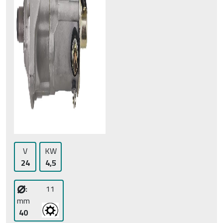
V
KW
24
4,5
⌀
:
11
mm
40