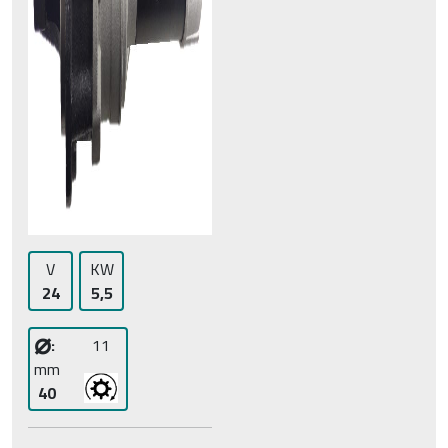
V
KW
24
5,5
⌀
:
11
mm
40