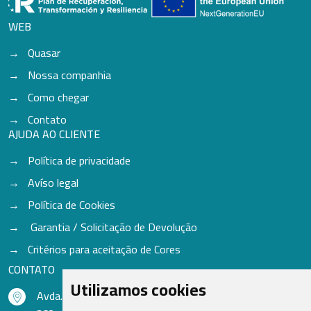
WEB
Quasar
Nossa companhia
Como chegar
Contato
AJUDA AO CLIENTE
Política de privacidade
Avíso legal
Política de Cookies
Garantia / Solicitação de Devolução
Critérios para aceitação de Cores
CONTATO
Utilizamos cookies
Avda. do Freixo - Sardoma, 13