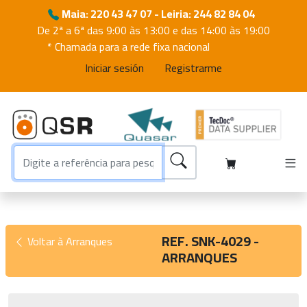
Maia: 220 43 47 07 - Leiria: 244 82 84 04
De 2ª a 6ª das 9:00 às 13:00 e das 14:00 às 19:00
* Chamada para a rede fixa nacional
Iniciar sesión
Registrarme
REF. SNK-4029 -
Voltar à Arranques
ARRANQUES