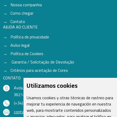
Nossa companhia
Como chegar
Contato
AJUDA AO CLIENTE
Política de privacidade
Avíso legal
Política de Cookies
Garantia / Solicitação de Devolução
Critérios para aceitação de Cores
CONTATO
Utilizamos cookies
Avda. do Freixo - Sardoma, 13
36214 Vigo - Pontevedra - Espanha
Usamos cookies y otras técnicas de rastreo para
(+34) 986 48 16 33
mejorar tu experiencia de navegación en nuestra
web, para mostrarte contenidos personalizados
contacto@qsr.es
y anuncios adecuados, para analizar el tráfico en