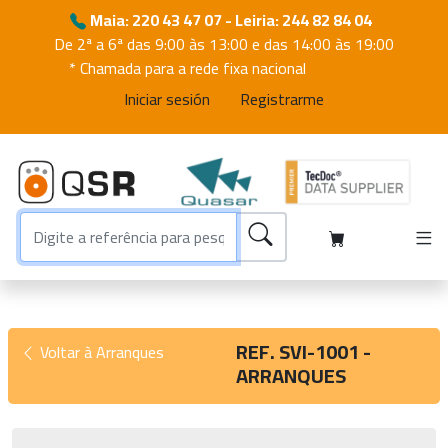
Maia: 220 43 47 07 - Leiria: 244 82 84 04
De 2ª a 6ª das 9:00 às 13:00 e das 14:00 às 19:00
* Chamada para a rede fixa nacional
Iniciar sesión
Registrarme
REF. SVI-1001 -
Voltar à Arranques
ARRANQUES