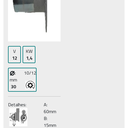
V
KW
12
1,4
⌀
:
10/12
mm
30
Detalhes:
A:
60mm
B:
15mm