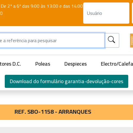
De 2ª a 6ª das 9:00 às 13:00 e das 14:00
00
ores D.C.
Poleas
Despieces
Electro/Calef
Download do formulário garantia-devolução-cores
REF. SBO-1158 - ARRANQUES