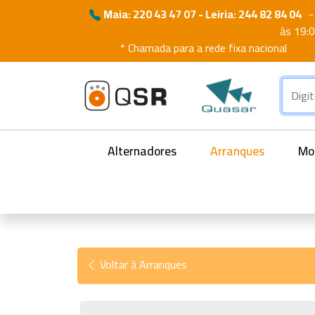
Maia: 220 43 47 07 - Leiria: 244 82 84 04
-
às 19:
* Chamada para a rede fixa nacional
Alternadores
Arranques
Mot
Voltar à Arranques