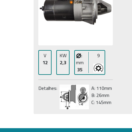
⌀
V
KW
:
9
12
2,3
mm
35
Detalhes:
A: 110mm
B: 26mm
C: 145mm