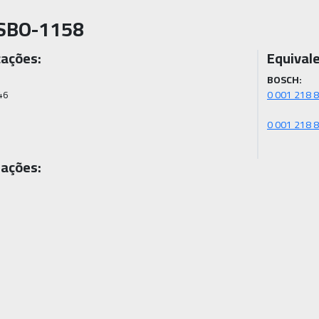
SBO-1158
cações:
Equival
BOSCH:
6 

ações: