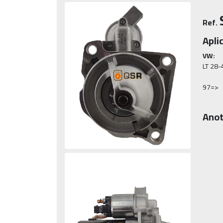
Ref.
Apli
VW:
LT 28-4
97=>
Anot