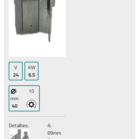
V
KW
24
6.5
⌀
:
10
mm
40
Detalhes:
A:
89mm