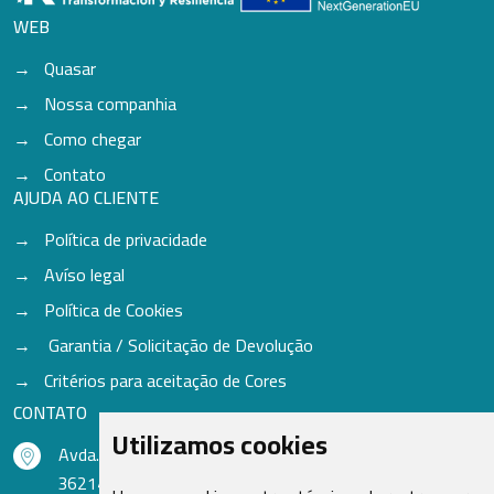
WEB
Quasar
Nossa companhia
Como chegar
Contato
AJUDA AO CLIENTE
Política de privacidade
Avíso legal
Política de Cookies
Garantia / Solicitação de Devolução
Critérios para aceitação de Cores
CONTATO
Utilizamos cookies
Avda. do Freixo - Sardoma, 13
36214 Vigo - Pontevedra - Espanha