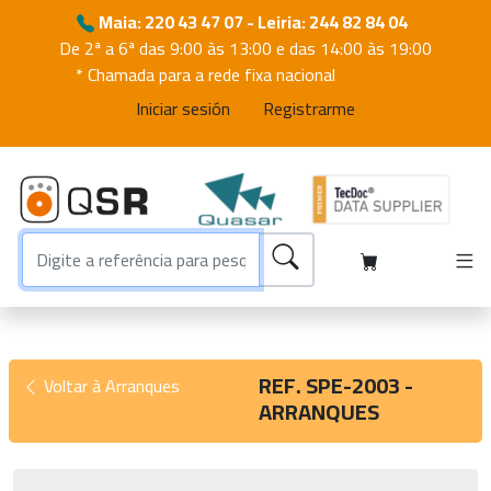
Maia: 220 43 47 07 - Leiria: 244 82 84 04
De 2ª a 6ª das 9:00 às 13:00 e das 14:00 às 19:00
* Chamada para a rede fixa nacional
Iniciar sesión
Registrarme
REF. SPE-2003 -
Voltar à Arranques
ARRANQUES