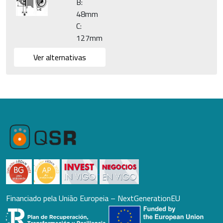
B:
48mm
C:
127mm
Ver alternativas
Financiado pela União Europeia – NextGenerationEU