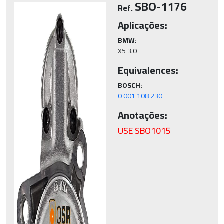
SBO-1176
Ref.
Aplicações:
BMW:
X5 3.0
Equivalences:
BOSCH:
0 001 108 230
Anotações:
USE SBO1015