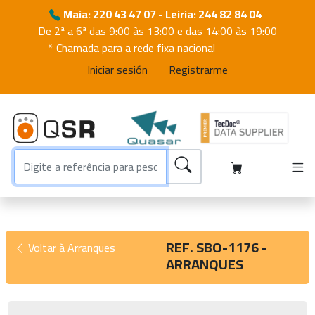
Maia: 220 43 47 07 - Leiria: 244 82 84 04
De 2ª a 6ª das 9:00 às 13:00 e das 14:00 às 19:00
* Chamada para a rede fixa nacional
Iniciar sesión
Registrarme
REF. SBO-1176 -
Voltar à Arranques
ARRANQUES