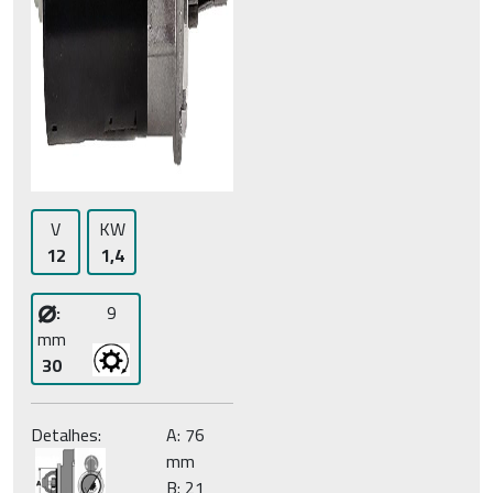
V
KW
12
1,4
⌀
:
9
mm
30
Detalhes:
A: 76
mm
B: 21