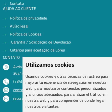
Contato
AJUDA AO CLIENTE
Política de privacidade
Avíso legal
Política de Cookies
Garantia / Solicitação de Devolução
Critérios para aceitação de Cores
CONTATO
Utilizamos cookies
Avda. do Freixo - Sardoma, 13
36214 Vigo - Pontevedra - Espanha
Usamos cookies y otras técnicas de rastreo para
(+34) 986 48 16 33
mejorar tu experiencia de navegación en nuestra
web, para mostrarte contenidos personalizados
contacto@qsr.es
y anuncios adecuados, para analizar el tráfico en
recursoshumanos@qsr.es
nuestra web y para comprender de donde llegan
nuestros visitantes.