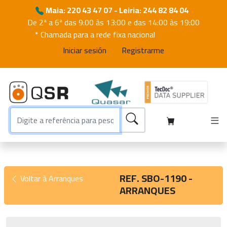
Maia: 220 43 47 07 - Leiria: 244 82 84 04
De 2ª a 6ª das 9:00 às 13:00 e das 14:00 às 19:00
* Chamada para a rede fixa nacional
Iniciar sesión
Registrarme
REF. SBO-1190 -
Voltar à Arranques
ARRANQUES