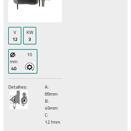
V
KW
12
3
⌀
:
10
mm
40
Detalhes:
A:
89mm
B:
49mm
C:
127mm