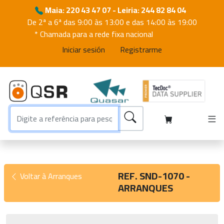
Maia: 220 43 47 07 - Leiria: 244 82 84 04
De 2ª a 6ª das 9:00 às 13:00 e das 14:00 às 19:00
* Chamada para a rede fixa nacional
Iniciar sesión
Registrarme
REF. SND-1070 -
Voltar à Arranques
ARRANQUES