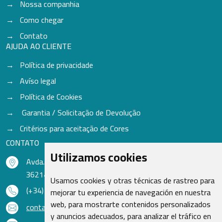
Nossa companhia
Como chegar
Contato
AJUDA AO CLIENTE
Política de privacidade
Avíso legal
Política de Cookies
Garantia / Solicitação de Devolução
Critérios para aceitação de Cores
CONTATO
Utilizamos cookies
Avda. do Freixo - Sardoma, 13
36214 Vigo - Pontevedra - Espanha
Usamos cookies y otras técnicas de rastreo para
(+34) 986 48 16 33
mejorar tu experiencia de navegación en nuestra
web, para mostrarte contenidos personalizados
contacto@qsr.es
y anuncios adecuados, para analizar el tráfico en