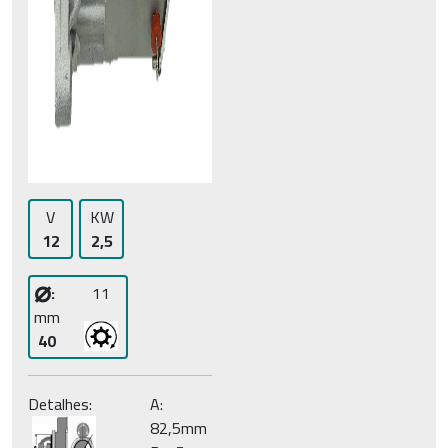
V
KW
12
2,5
⌀
:
11
mm
40
Detalhes:
A:
82,5mm