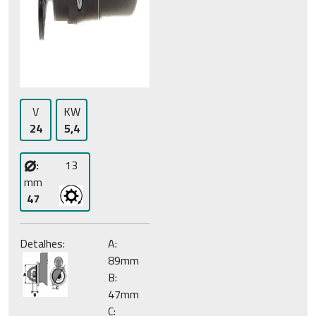
V
KW
24
5,4
⌀
:
13
mm
47
Detalhes:
A:
89mm
B:
47mm
C: