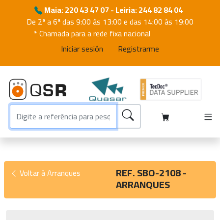
Maia: 220 43 47 07 - Leiria: 244 82 84 04
De 2ª a 6ª das 9:00 às 13:00 e das 14:00 às 19:00
* Chamada para a rede fixa nacional
Iniciar sesión
Registrarme
REF. SBO-2108 -
Voltar à Arranques
ARRANQUES