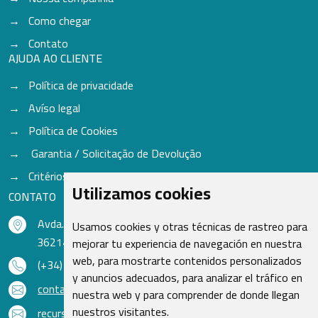
Como chegar
Contato
AJUDA AO CLIENTE
Política de privacidade
Avíso legal
Política de Cookies
Garantia / Solicitação de Devolução
Critérios para aceitação de Cores
Utilizamos cookies
CONTATO
Avda. do Freixo - Sardoma, 13
Usamos cookies y otras técnicas de rastreo para
36214 Vigo - Pontevedra - Espanha
mejorar tu experiencia de navegación en nuestra
web, para mostrarte contenidos personalizados
(+34) 986 48 16 33
y anuncios adecuados, para analizar el tráfico en
contacto@qsr.es
nuestra web y para comprender de donde llegan
nuestros visitantes.
recursoshumanos@qsr.es