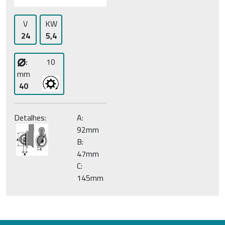
V
KW
24
5,4
⌀
:
10
mm
40
Detalhes:
A:
92mm
B:
47mm
C:
145mm