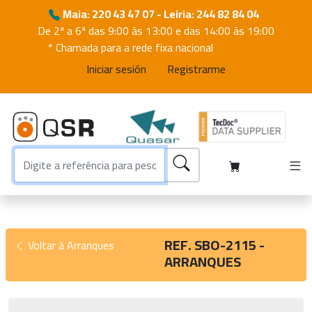
Maia: 220 43 47 07 - Leiria: 244 82 84 04
De 2ª a 6ª das 9:00 às 13:00 e das 14:00 às 19:00
* Chamada para a rede fixa nacional
Iniciar sesión
Registrarme
REF. SBO-2115 -
Voltar à Arranques
ARRANQUES