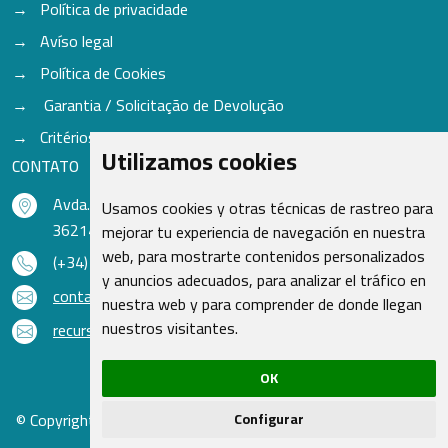
Política de privacidade
Avíso legal
Política de Cookies
Garantia / Solicitação de Devolução
Critérios para aceitação de Cores
Utilizamos cookies
CONTATO
Avda. do Freixo - Sardoma, 13
Usamos cookies y otras técnicas de rastreo para
36214 Vigo - Pontevedra - Espanha
mejorar tu experiencia de navegación en nuestra
web, para mostrarte contenidos personalizados
(+34) 986 48 16 33
y anuncios adecuados, para analizar el tráfico en
contacto@qsr.es
nuestra web y para comprender de donde llegan
nuestros visitantes.
recursoshumanos@qsr.es
OK
© Copyright 2026 - Recambios Quasar S.L. | Todos os direitos
Configurar
reservados