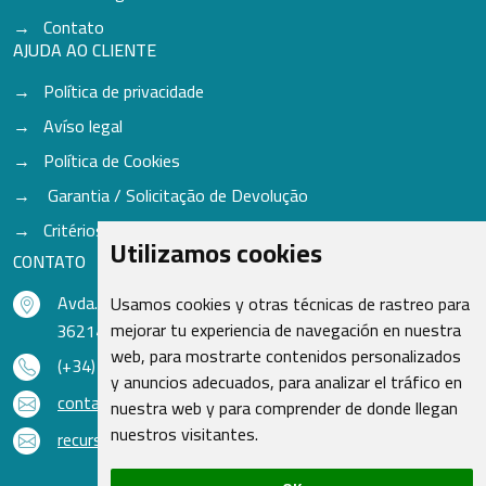
Contato
AJUDA AO CLIENTE
Política de privacidade
Avíso legal
Política de Cookies
Garantia / Solicitação de Devolução
Critérios para aceitação de Cores
Utilizamos cookies
CONTATO
Avda. do Freixo - Sardoma, 13
Usamos cookies y otras técnicas de rastreo para
mejorar tu experiencia de navegación en nuestra
36214 Vigo - Pontevedra - Espanha
web, para mostrarte contenidos personalizados
(+34) 986 48 16 33
y anuncios adecuados, para analizar el tráfico en
contacto@qsr.es
nuestra web y para comprender de donde llegan
nuestros visitantes.
recursoshumanos@qsr.es