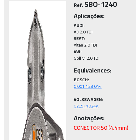
SBO-1240
Ref.
Aplicações:
AUDI:
SEAT:
VW:
Golf VI 2.0 TDI
Equivalences:
BOSCH:
VOLKSWAGEN:
02E911024A
Anotações:
CONECTOR 50 (4,4mm)