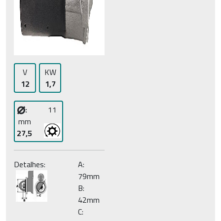
V
KW
12
1,7
⌀
:
11
mm
27,5
Detalhes:
A:
79mm
B:
42mm
C: