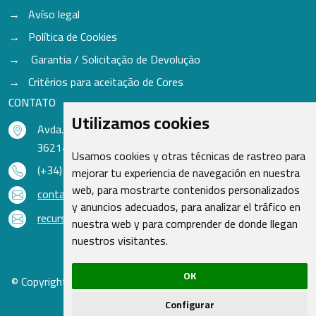
Avíso legal
Política de Cookies
Garantia / Solicitação de Devolução
Critérios para aceitação de Cores
CONTATO
Utilizamos cookies
Avda. do Freixo - Sardoma, 13
36214 Vigo - Pontevedra - Espanha
Usamos cookies y otras técnicas de rastreo para
(+34) 986 48 16 33
mejorar tu experiencia de navegación en nuestra
web, para mostrarte contenidos personalizados
contacto@qsr.es
y anuncios adecuados, para analizar el tráfico en
recursoshumanos@qsr.es
nuestra web y para comprender de donde llegan
nuestros visitantes.
OK
© Copyright 2026 - Recambios Quasar S.L. | Todos os direitos
reservados
Configurar