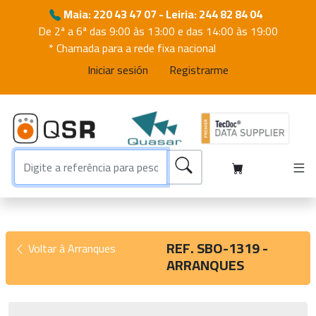
Maia: 220 43 47 07 - Leiria: 244 82 84 04
De 2ª a 6ª das 9:00 às 13:00 e das 14:00 às 19:00
* Chamada para a rede fixa nacional
Iniciar sesión
Registrarme
REF. SBO-1319 -
Voltar à Arranques
ARRANQUES