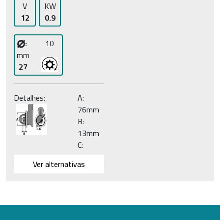
V
KW
12
0.9
⌀
:
10
mm
27
Detalhes:
A:
76mm
B:
13mm
C:
Ver alternativas