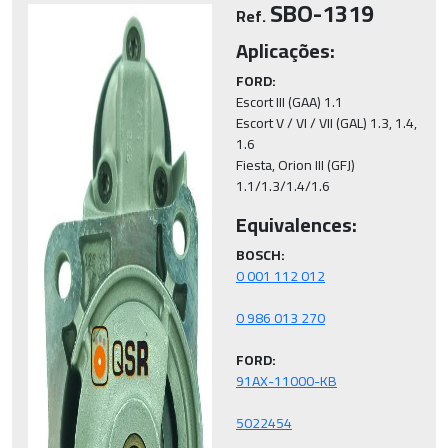
SBO-1319
Ref.
Aplicações:
FORD:
Escort III (GAA) 1.1

Escort V / VI / VII (GAL) 1.3, 1.4, 
1.6

Fiesta, Orion III (GFJ) 
Equivalences:
BOSCH:
FORD:
5022454