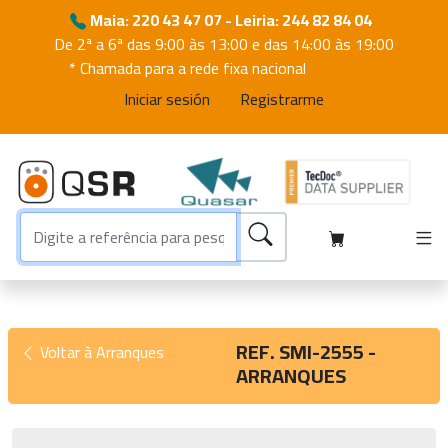
Maia: 220 43 47 07 - Leiria: 244 82 84 04
De 2ª a 6ª das 9:00 às 13:00 e das 14:00 às 19:00
* Chamada para a rede fixa nacional
Iniciar sesión
Registrarme
REF. SMI-2555 -
Voltar à Arranques
ARRANQUES