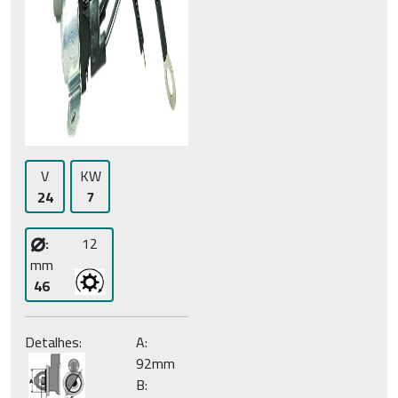
V
KW
24
7
⌀
:
12
mm
46
Detalhes:
A:
92mm
B: