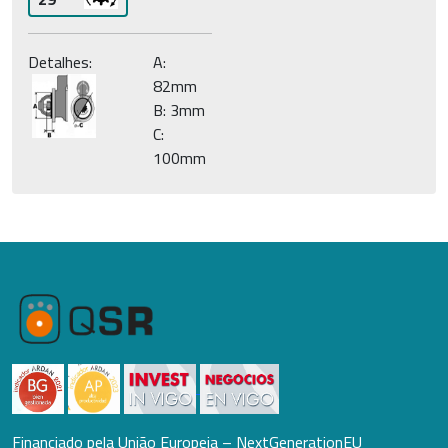
Detalhes:
A:
82mm
B: 3mm
C:
100mm
Financiado pela União Europeia – NextGenerationEU