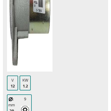
V
KW
12
1.2
⌀
:
9
mm
29