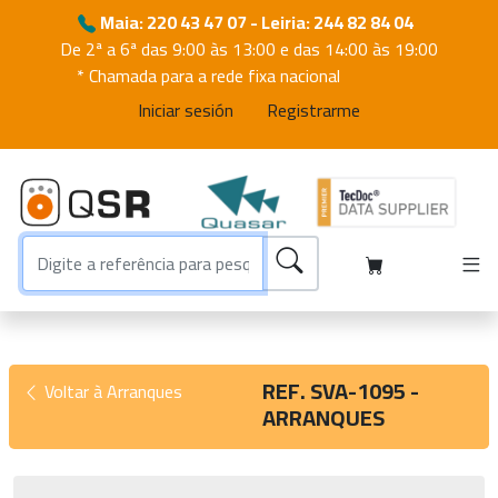
Maia: 220 43 47 07 - Leiria: 244 82 84 04
De 2ª a 6ª das 9:00 às 13:00 e das 14:00 às 19:00
* Chamada para a rede fixa nacional
Iniciar sesión
Registrarme
REF. SVA-1095 -
Voltar à Arranques
ARRANQUES