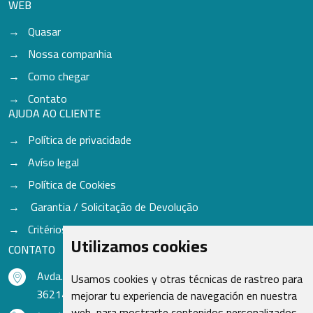
WEB
Quasar
Nossa companhia
Como chegar
Contato
AJUDA AO CLIENTE
Política de privacidade
Avíso legal
Política de Cookies
Garantia / Solicitação de Devolução
Critérios para aceitação de Cores
Utilizamos cookies
CONTATO
Avda. do Freixo - Sardoma, 13
Usamos cookies y otras técnicas de rastreo para
36214 Vigo - Pontevedra - Espanha
mejorar tu experiencia de navegación en nuestra
web, para mostrarte contenidos personalizados