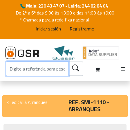
Maia: 220 43 47 07 - Leiria: 244 82 84 04
De 2ª a 6ª das 9:00 às 13:00 e das 14:00 às 19:00
* Chamada para a rede fixa nacional
Iniciar sesión
Registrarme
REF. SMI-1110 -
Voltar à Arranques
ARRANQUES