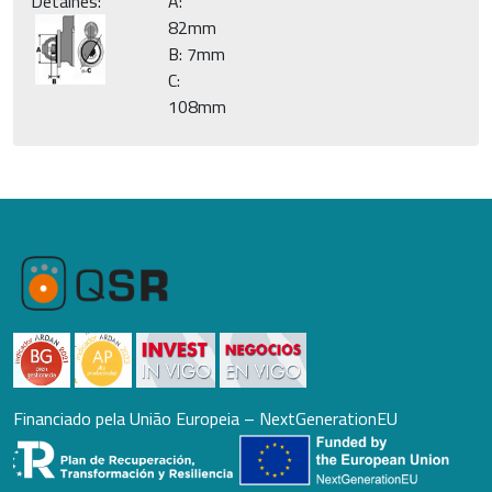
Detalhes:
A:
82mm
B: 7mm
C:
108mm
Financiado pela União Europeia – NextGenerationEU