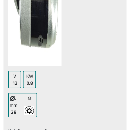
V
KW
12
0.8
⌀
:
8
mm
28