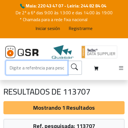
Maia: 220 43 47 07 - Leiria: 244 82 84 04
De 2ª a 6ª das 9:00 às 13:00 e das 14:00 às 19:00
* Chamada para a rede fixa nacional
Iniciar sesión
Registrarme
RESULTADOS DE 113707
Mostrando 1 Resultados
Ref. pesquisada: 113707