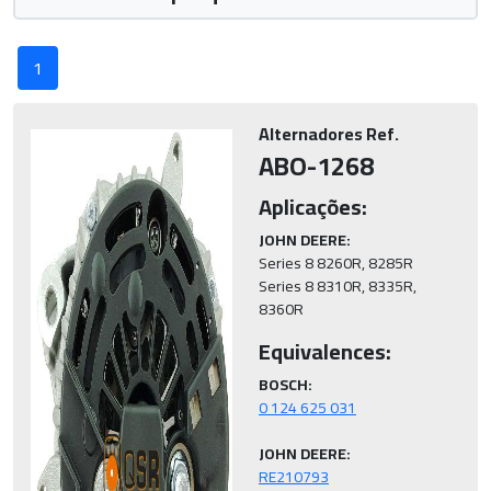
1
Alternadores Ref.
ABO-1268
Aplicações:
JOHN DEERE:
Series 8 8260R, 8285R

Series 8 8310R, 8335R, 
8360R
Equivalences:
BOSCH:
JOHN DEERE:
RE210793