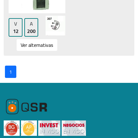
V
A
12
200
Ver alternativas
1