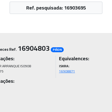
Ref. pesquisada: 16903695
16904803
eces Ref.
PIÑON
cações:
Equivalences:
 ARRANQUE IS0908

ISKRA:
75
16908871
ações: