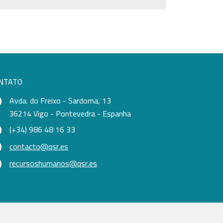
NTATO
Avda. do Freixo - Sardoma, 13
36214 Vigo - Pontevedra - Espanha
(+34) 986 48 16 33
contacto@qsr.es
recursoshumanos@qsr.es