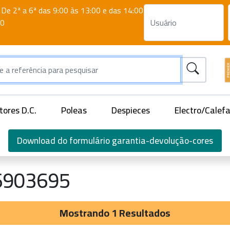
De 2ª a 6ª das 9:00 às 13:00 e das 14:00
00
ores D.C.
Poleas
Despieces
Electro/Calef
Download do formulário garantia-devolução-cores
6903695
Mostrando 1 Resultados