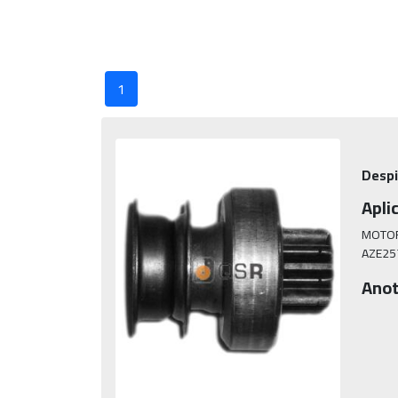
1
Despi
Apli
MOTOR
AZE25
Anot