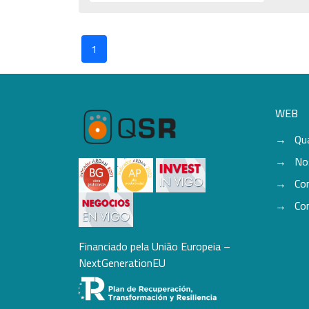
1
WEB
Qu
No
Co
Co
Financiado pela União Europeia –
NextGenerationEU