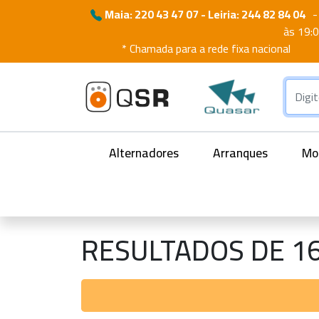
Maia: 220 43 47 07 - Leiria: 244 82 84 04
-
às 19:
* Chamada para a rede fixa nacional
Alternadores
Arranques
Mot
RESULTADOS DE 1