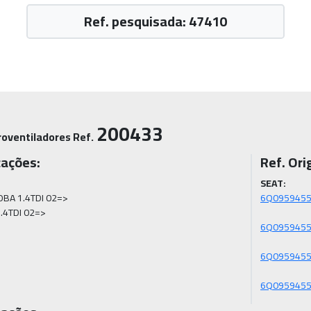
Ref. pesquisada: 47410
200433
roventiladores Ref.
cações:
Ref. Orig
SEAT:
BA 1.4TDI 02=>

1.4TDI 02=>
6Q095945