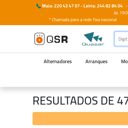
Maia: 220 43 47 07 - Leiria: 244 82 84 04
-
às 19:
* Chamada para a rede fixa nacional
Alternadores
Arranques
Mot
RESULTADOS DE 4