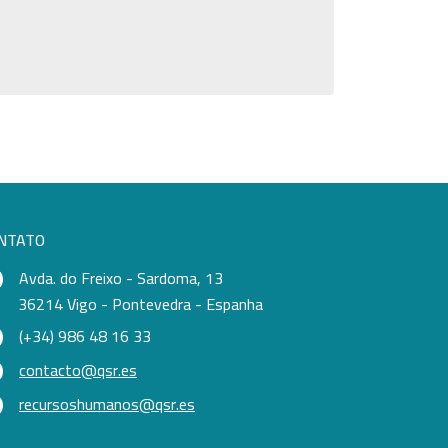
NTATO
Avda. do Freixo - Sardoma, 13
36214 Vigo - Pontevedra - Espanha
(+34) 986 48 16 33
contacto@qsr.es
recursoshumanos@qsr.es