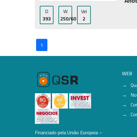
Anot
D
W
Vel
393
250/60
2
1
WEB
Qu
No
Co
Co
Financiado pela União Europeia –