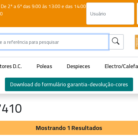
De 2ª a 6ª das 9:00 às 13:00 e das 14:00
00
ores D.C.
Poleas
Despieces
Electro/Calef
Download do formulário garantia-devolução-cores
7410
Mostrando 1 Resultados