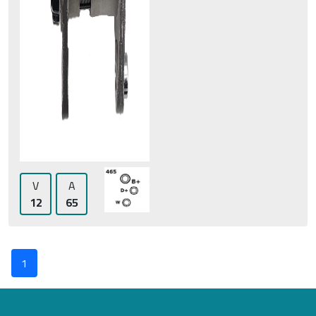
V
A
12
65
1