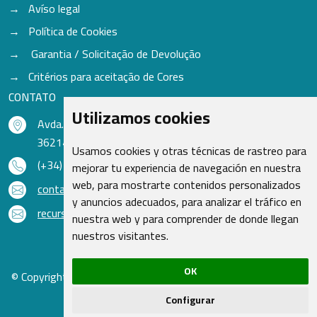
Avíso legal
Política de Cookies
Garantia / Solicitação de Devolução
Critérios para aceitação de Cores
CONTATO
Utilizamos cookies
Avda. do Freixo - Sardoma, 13
36214 Vigo - Pontevedra - Espanha
Usamos cookies y otras técnicas de rastreo para
(+34) 986 48 16 33
mejorar tu experiencia de navegación en nuestra
web, para mostrarte contenidos personalizados
contacto@qsr.es
y anuncios adecuados, para analizar el tráfico en
recursoshumanos@qsr.es
nuestra web y para comprender de donde llegan
nuestros visitantes.
OK
© Copyright 2026 - Recambios Quasar S.L. | Todos os direitos
reservados
Configurar