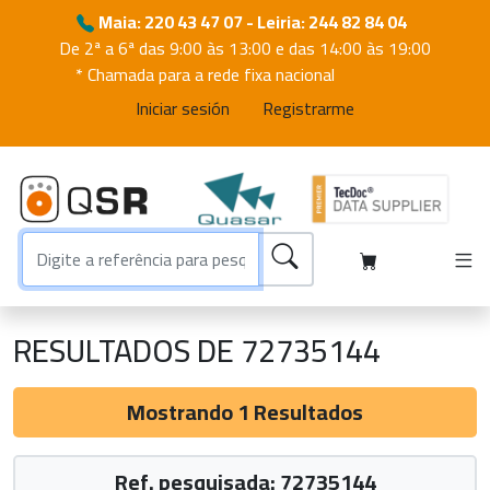
Maia: 220 43 47 07 - Leiria: 244 82 84 04
De 2ª a 6ª das 9:00 às 13:00 e das 14:00 às 19:00
* Chamada para a rede fixa nacional
Iniciar sesión
Registrarme
RESULTADOS DE 72735144
Mostrando 1 Resultados
Ref. pesquisada: 72735144