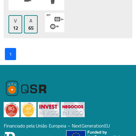
V
A
12
65
1
Financiado pela União Europeia – NextGenerationEU