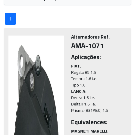
1
Alternadores Ref.
AMA-1071
Aplicações:
FIAT:
Regata 85 1.5

Tempra 1.6 i.e.

LANCIA:
Dedra 1.6 i.e.

Delta II 1.6 i.e.

Prisma (831AB0) 1.5
Equivalences:
MAGNETI MARELLI: