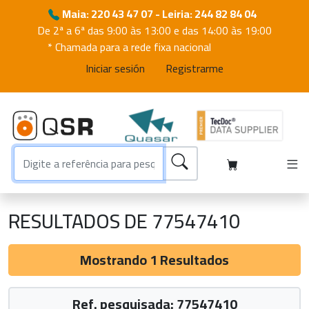
Maia: 220 43 47 07 - Leiria: 244 82 84 04
De 2ª a 6ª das 9:00 às 13:00 e das 14:00 às 19:00
* Chamada para a rede fixa nacional
Iniciar sesión
Registrarme
RESULTADOS DE 77547410
Mostrando 1 Resultados
Ref. pesquisada: 77547410