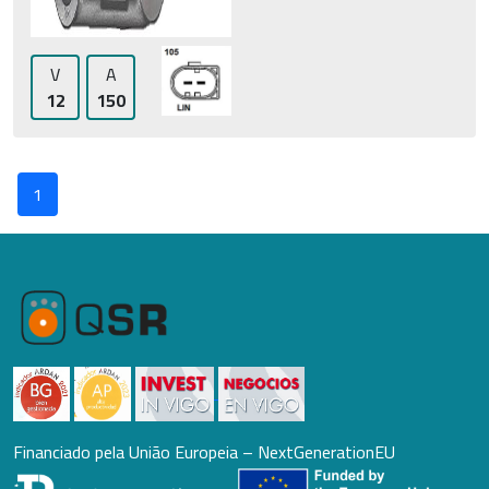
V
A
12
150
1
Financiado pela União Europeia – NextGenerationEU