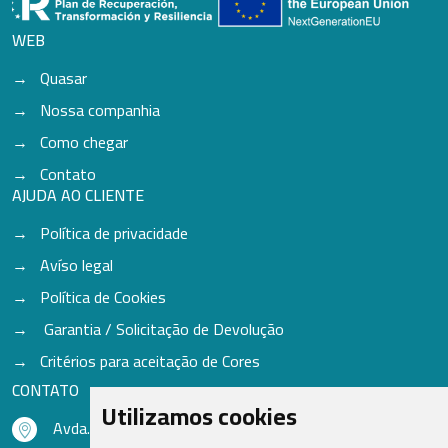
WEB
Quasar
Nossa companhia
Como chegar
Contato
AJUDA AO CLIENTE
Política de privacidade
Avíso legal
Política de Cookies
Garantia / Solicitação de Devolução
Critérios para aceitação de Cores
CONTATO
Utilizamos cookies
Avda. do Freixo - Sardoma, 13