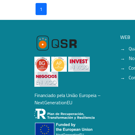
1
WEB
Qu
No
Co
Co
Financiado pela União Europeia –
NextGenerationEU