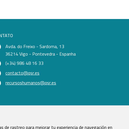
NTATO
Avda. do Freixo - Sardoma, 13
36214 Vigo - Pontevedra - Espanha
(+34) 986 48 16 33
contacto@qsr.es
recursoshumanos@qsr.es
s de rastreo para mejorar tu experiencia de navegación en