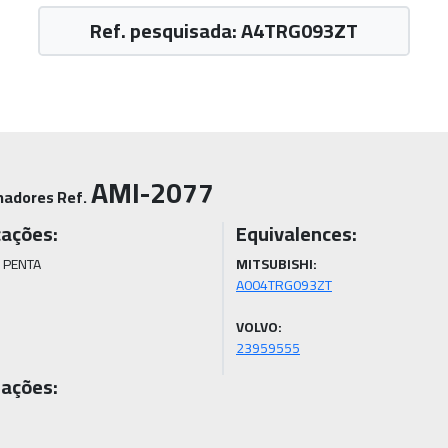
Ref. pesquisada: A4TRG093ZT
AMI-2077
nadores Ref.
cações:
Equivalences:
 PENTA
MITSUBISHI:
VOLVO:
23959555
ações: