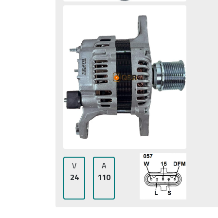
V
A
24
110