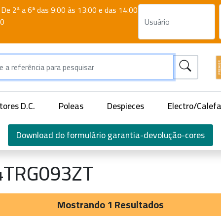
De 2ª a 6ª das 9:00 às 13:00 e das 14:00
00
ores D.C.
Poleas
Despieces
Electro/Calef
Download do formulário garantia-devolução-cores
4TRG093ZT
Mostrando 1 Resultados