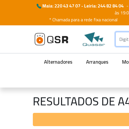
Maia: 220 43 47 07 - Leiria: 244 82 84 04
-
às 19:
* Chamada para a rede fixa nacional
Alternadores
Arranques
Mot
RESULTADOS DE A