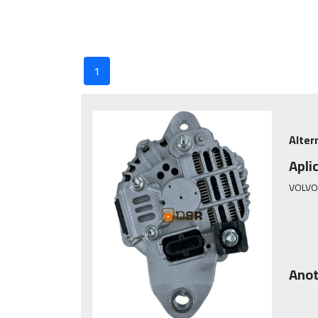
1
Alter
Apli
VOLVO
Anot