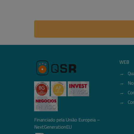
WEB
Qu
No
Co
Co
Financiado pela União Europeia –
NextGenerationEU