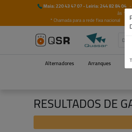
Maia: 220 43 47 07 - Leiria: 244 82 84 04
-
às 19:
* Chamada para a rede fixa nacional
T
Alternadores
Arranques
Mot
RESULTADOS DE G