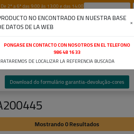
De 2ª a 6ª das 9:00 às 13:00 e das 14:00
00
PRODUCTO NO ENCONTRADO EN NUESTRA BASE
×
DE DATOS DE LA WEB
PONGASE EN CONTACTO CON NOSOTROS EN EL TELEFONO
986 48 16 33
RATAREMOS DE LOCALIZAR LA REFERENCIA BUSCADA
ores D.C.
Poleas
Despieces
Electro/Calef
Download do formulário garantia-devolução-cores
A200445
Mostrando 0 Resultados