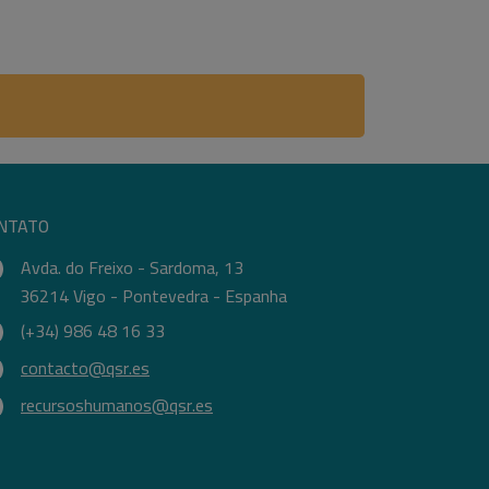
NTATO
Avda. do Freixo - Sardoma, 13
36214 Vigo - Pontevedra - Espanha
(+34) 986 48 16 33
contacto@qsr.es
recursoshumanos@qsr.es