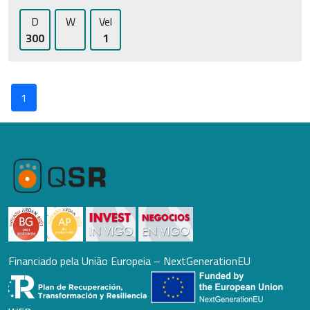
D
W
Vel
300
1
1
Financiado pela União Europeia – NextGenerationEU