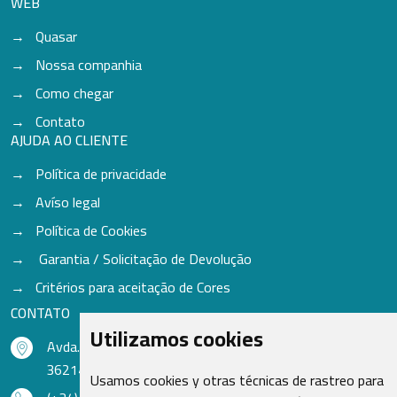
WEB
Quasar
Nossa companhia
Como chegar
Contato
AJUDA AO CLIENTE
Política de privacidade
Avíso legal
Política de Cookies
Garantia / Solicitação de Devolução
Critérios para aceitação de Cores
CONTATO
Utilizamos cookies
Avda. do Freixo - Sardoma, 13
36214 Vigo - Pontevedra - Espanha
Usamos cookies y otras técnicas de rastreo para