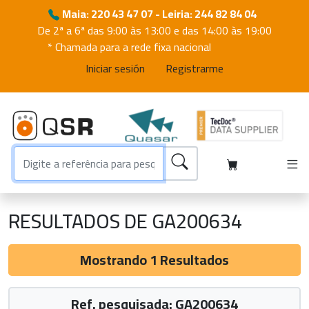
Maia: 220 43 47 07 - Leiria: 244 82 84 04
De 2ª a 6ª das 9:00 às 13:00 e das 14:00 às 19:00
* Chamada para a rede fixa nacional
Iniciar sesión
Registrarme
RESULTADOS DE GA200634
Mostrando 1 Resultados
Ref. pesquisada: GA200634