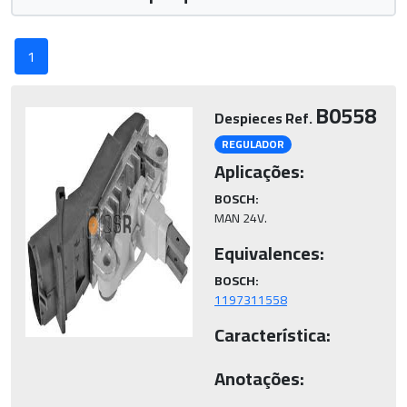
1
B0558
Despieces Ref.
REGULADOR
Aplicações:
BOSCH:
MAN 24V.
Equivalences:
BOSCH:
1197311558
Característica:
Anotações: