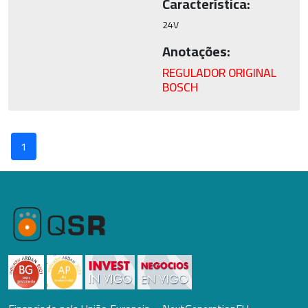
Característica:
24V
Anotações:
REGULADOR ORIGINAL
BOSCH
1