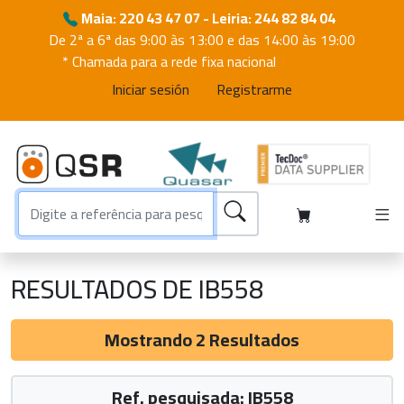
Maia: 220 43 47 07 - Leiria: 244 82 84 04
De 2ª a 6ª das 9:00 às 13:00 e das 14:00 às 19:00
* Chamada para a rede fixa nacional
Iniciar sesión
Registrarme
RESULTADOS DE IB558
Mostrando 2 Resultados
Ref. pesquisada: IB558