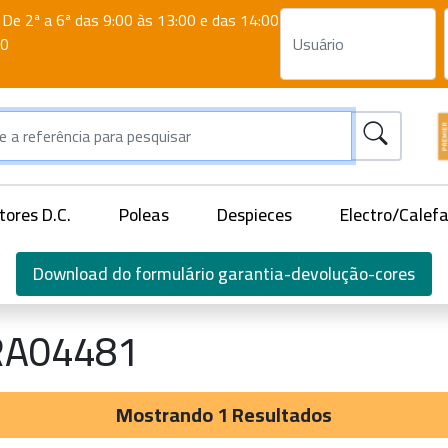
De 2ª a 6ª das 9:00 às 13:00 e das 14:00
00
ores D.C.
Poleas
Despieces
Electro/Calef
Download do formulário garantia-devolução-cores
RA04481
Mostrando 1 Resultados