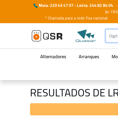
Maia: 220 43 47 07 - Leiria: 244 82 84 04
-
às 19:
* Chamada para a rede fixa nacional
Alternadores
Arranques
Mot
RESULTADOS DE L