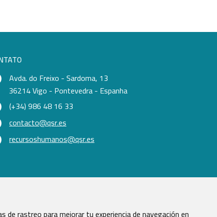
NTATO
Avda. do Freixo - Sardoma, 13
36214 Vigo - Pontevedra - Espanha
(+34) 986 48 16 33
contacto@qsr.es
recursoshumanos@qsr.es
s de rastreo para mejorar tu experiencia de navegación en