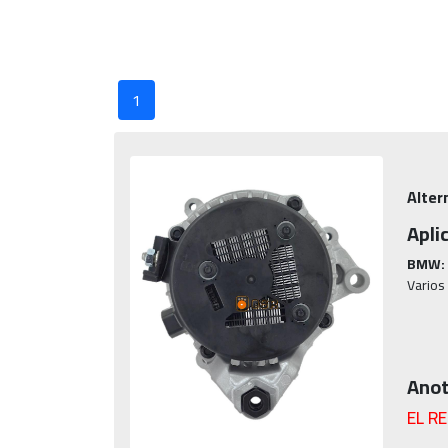
1
Alter
Apli
BMW:
Varios
Anot
EL R