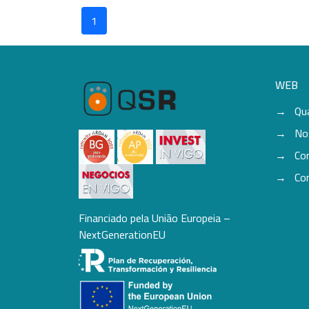
1
WEB
Qu
No
Co
Co
Financiado pela União Europeia –
NextGenerationEU