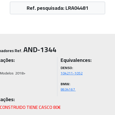
Ref. pesquisada: LRA04481
AND-1344
nadores Ref.
cações:
Equivalences:
DENSO:
 Modelos  2018>
BMW:
8634167 
ações:
ECONSTRUIDO TIENE CASCO 80€