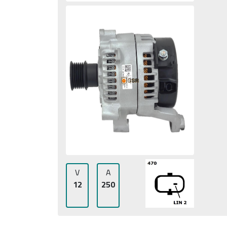
V
A
12
250