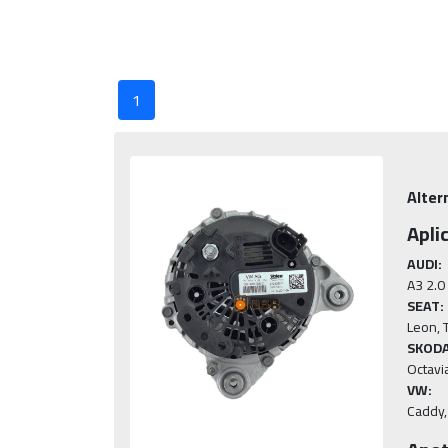
1
Alter
Apli
AUDI:
SEAT:
SKODA
VW:
Caddy, 