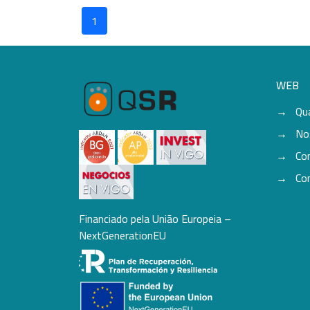
1
WEB
Qu
No
Co
Co
Financiado pela União Europeia –
NextGenerationEU