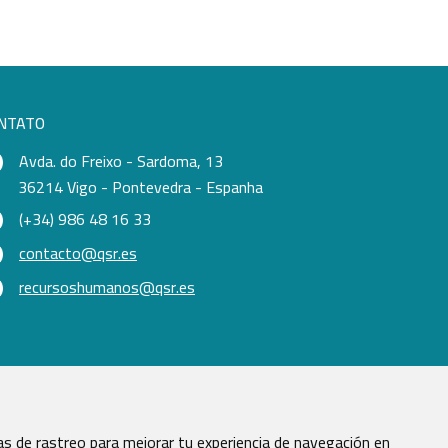
NTATO
Avda. do Freixo - Sardoma, 13
36214 Vigo - Pontevedra - Espanha
(+34) 986 48 16 33
contacto@qsr.es
recursoshumanos@qsr.es
s de rastreo para mejorar tu experiencia de navegación en