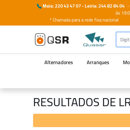
Maia: 220 43 47 07 - Leiria: 244 82 84 04
-
às 19:
* Chamada para a rede fixa nacional
Alternadores
Arranques
Mot
RESULTADOS DE L