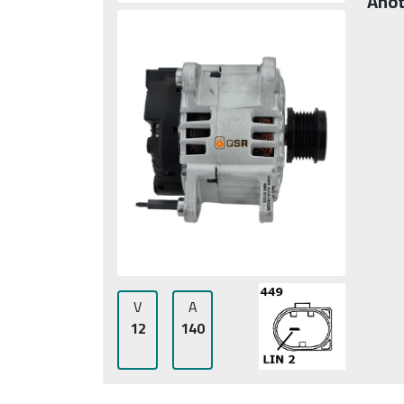
Anot
V
A
12
140