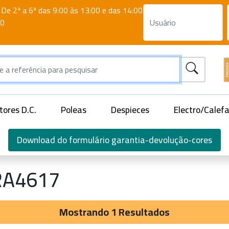
De 2ª a 6ª das 9:00 às 13:00 e das 14:00
00
ores D.C.
Poleas
Despieces
Electro/Calef
Download do formulário garantia-devolução-cores
RA4617
Mostrando 1 Resultados