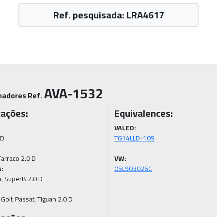
Ref. pesquisada: LRA4617
AVA-1532
nadores Ref.
cações:
Equivalences:
VALEO:
VW:
:
Golf, Passat, Tiguan 2.0 D