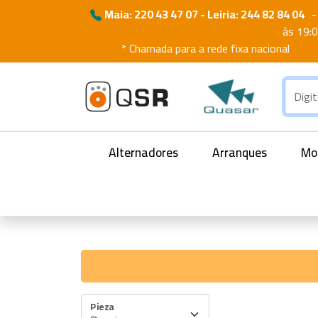
Maia: 220 43 47 07 - Leiria: 244 82 84 04
-
às 19:
* Chamada para a rede fixa nacional
Alternadores
Arranques
Mot
Pieza