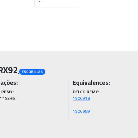
RX92
ESCOBILLAS
cações:
Equivalences:
 REMY:
DELCO REMY:
1ª SERIE
1906989