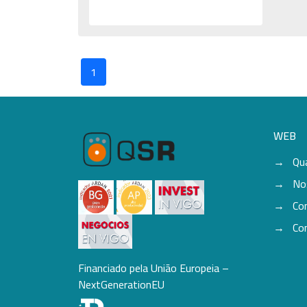
1
WEB
Qu
No
Co
Co
Financiado pela União Europeia –
NextGenerationEU