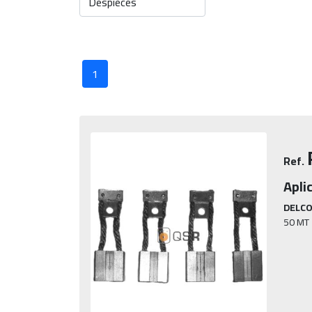
1
Ref.
Apli
DELCO
50 MT 