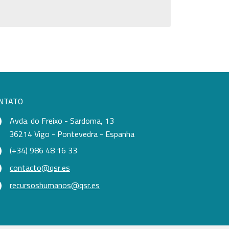
NTATO
Avda. do Freixo - Sardoma, 13
36214 Vigo - Pontevedra - Espanha
(+34) 986 48 16 33
contacto@qsr.es
recursoshumanos@qsr.es