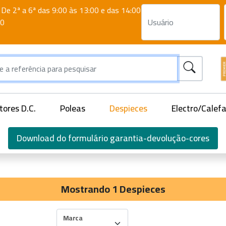
De 2ª a 6ª das 9:00 às 13:00 e das 14:00
00
ores D.C.
Poleas
Despieces
Electro/Calef
Download do formulário garantia-devolução-cores
Mostrando 1 Despieces
Marca