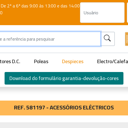
De 2ª a 6ª das 9:00 às 13:00 e das 14:00
00
ores D.C.
Poleas
Despieces
Electro/Calef
Download do formulário garantia-devolução-cores
REF. 581197 - ACESSÓRIOS ELÉCTRICOS