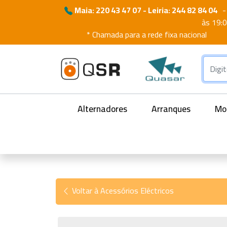
Maia: 220 43 47 07 - Leiria: 244 82 84 04
-
às 19:
* Chamada para a rede fixa nacional
Alternadores
Arranques
Mot
Voltar à Acessórios Eléctricos