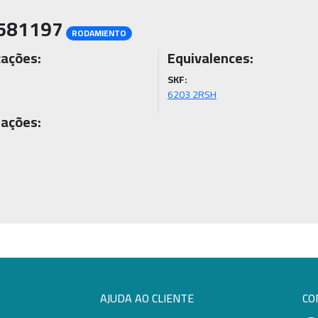
581197
RODAMIENTO
cações:
Equivalences:
SKF:
6203 2RSH
ações:
AJUDA AO CLIENTE
CO