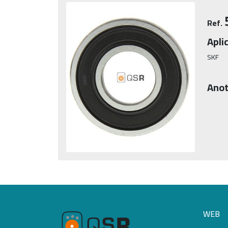
Ref.
Apli
SKF
Anot
WEB