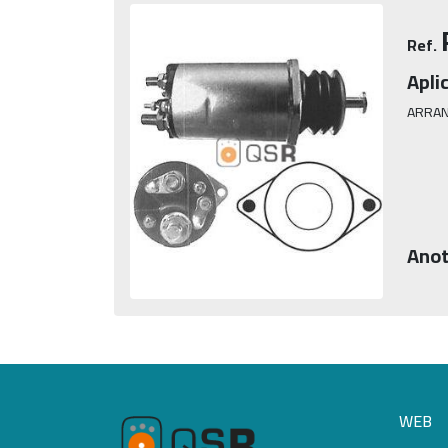
Ref.
Apli
ARRAN
Anot
WEB