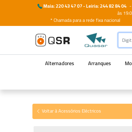
Maia: 220 43 47 07 - Leiria: 244 82 84 04
-
às 19:
* Chamada para a rede fixa nacional
Alternadores
Arranques
Mot
Voltar à Acessórios Eléctricos