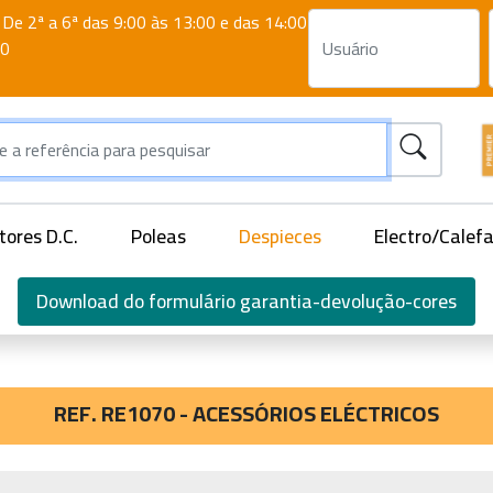
De 2ª a 6ª das 9:00 às 13:00 e das 14:00
00
ores D.C.
Poleas
Despieces
Electro/Calef
Download do formulário garantia-devolução-cores
REF. RE1070 - ACESSÓRIOS ELÉCTRICOS