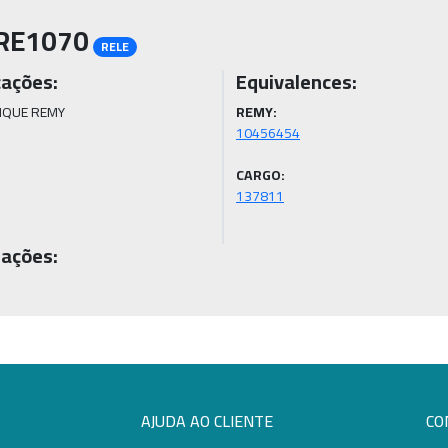
RE1070
RELE
cações:
Equivalences:
QUE REMY
REMY:
CARGO:
ações:
AJUDA AO CLIENTE
CO