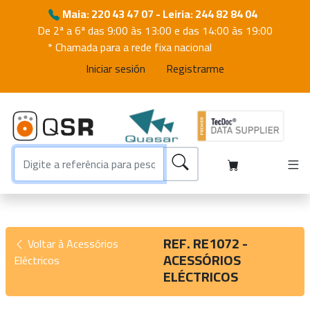
Maia: 220 43 47 07 - Leiria: 244 82 84 04
De 2ª a 6ª das 9:00 às 13:00 e das 14:00 às 19:00
* Chamada para a rede fixa nacional
Iniciar sesión
Registrarme
REF. RE1072 -
Voltar à Acessórios
ACESSÓRIOS
Eléctricos
ELÉCTRICOS