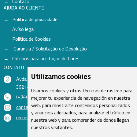
Contato
AJUDA AO CLIENTE
Política de privacidade
Avíso legal
Política de Cookies
Garantia / Solicitação de Devolução
Critérios para aceitação de Cores
CONTATO
Utilizamos cookies
Avda. do Freixo - Sardoma, 13
36214 Vigo - Pontevedra - Espanha
Usamos cookies y otras técnicas de rastreo para
(+34) 986 48 16 33
mejorar tu experiencia de navegación en nuestra
web, para mostrarte contenidos personalizados
contacto@qsr.es
y anuncios adecuados, para analizar el tráfico en
recursoshumanos@qsr.es
nuestra web y para comprender de donde llegan
nuestros visitantes.