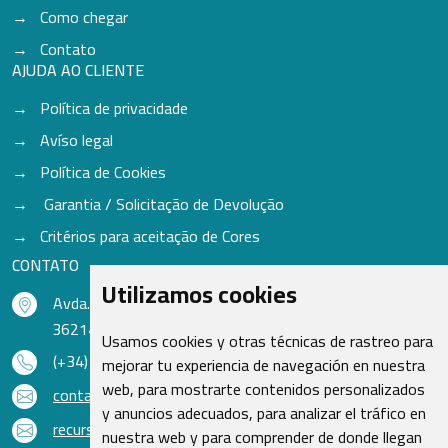
Como chegar
Contato
AJUDA AO CLIENTE
Política de privacidade
Avíso legal
Política de Cookies
Garantia / Solicitação de Devolução
Critérios para aceitação de Cores
CONTATO
Utilizamos cookies
Avda. do Freixo - Sardoma, 13
36214 Vigo - Pontevedra - Espanha
Usamos cookies y otras técnicas de rastreo para
(+34) 986 48 16 33
mejorar tu experiencia de navegación en nuestra
web, para mostrarte contenidos personalizados
contacto@qsr.es
y anuncios adecuados, para analizar el tráfico en
recursoshumanos@qsr.es
nuestra web y para comprender de donde llegan