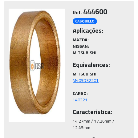
444600
Ref.
CASQUILLO
Aplicações:
MAZDA:
NISSAN:
MITSUBISHI:
Equivalences:
MITSUBISHI:
CARGO:
140321
Característica:
14.27mm / 17.26mm / 
12.45mm