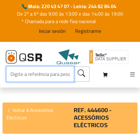
Maia: 220 43 47 07 - Leiria: 244 82 84 04
De 2ª a 6ª das 9:00 às 13:00 e das 14:00 às 19:00
* Chamada para a rede fixa nacional
Iniciar sesión
Registrarme
REF. 444600 -
Voltar à Acessórios
ACESSÓRIOS
Eléctricos
ELÉCTRICOS