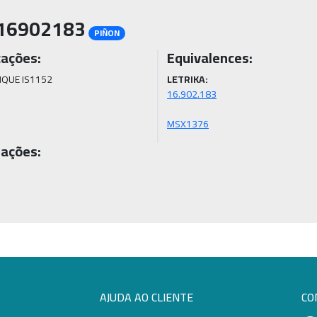
16902183
PIÑON
cações:
Equivalences:
QUE IS1152
LETRIKA:
MSX1376
ações:
AJUDA AO CLIENTE
CO