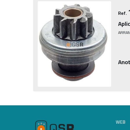
Ref.
Apli
ARRAN
Anot
WEB