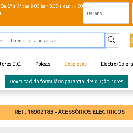
De 2ª a 6ª das 9:00 às 13:00 e das 14:00
00
ores D.C.
Poleas
Despieces
Electro/Calef
Download do formulário garantia-devolução-cores
REF. 16902183 - ACESSÓRIOS ELÉCTRICOS