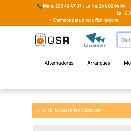
Maia: 220 43 47 07 - Leiria: 244 82 84 04
-
às 19:
* Chamada para a rede fixa nacional
Alternadores
Arranques
Mot
Voltar à Acessórios Eléctricos