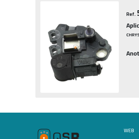
Ref.
Apli
CHRYS
Anot
WEB