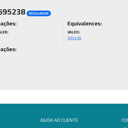
595238
REGULADOR
cações:
Equivalences:
LER:
VALEO:
595238
ações:
AJUDA AO CLIENTE
CO