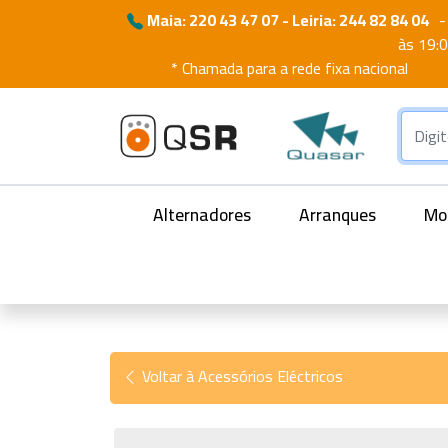
Maia: 220 43 47 07 - Leiria: 244 82 84 04
-
às 19:
* Chamada para a rede fixa nacional
Alternadores
Arranques
Mot
Voltar à Acessórios Eléctricos