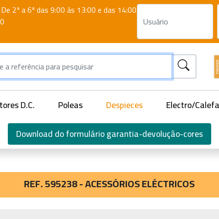
De 2ª a 6ª das 9:00 às 13:00 e das 14:00
00
ores D.C.
Poleas
Despieces
Electro/Calef
Download do formulário garantia-devolução-cores
REF. 595238 - ACESSÓRIOS ELÉCTRICOS