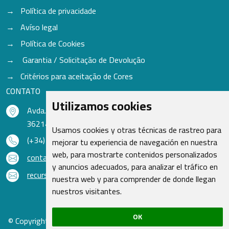
Política de privacidade
Avíso legal
Política de Cookies
Garantia / Solicitação de Devolução
Critérios para aceitação de Cores
CONTATO
Utilizamos cookies
Avda. do Freixo - Sardoma, 13
36214 Vigo - Pontevedra - Espanha
Usamos cookies y otras técnicas de rastreo para
(+34) 986 48 16 33
mejorar tu experiencia de navegación en nuestra
web, para mostrarte contenidos personalizados
contacto@qsr.es
y anuncios adecuados, para analizar el tráfico en
recursoshumanos@qsr.es
nuestra web y para comprender de donde llegan
nuestros visitantes.
OK
© Copyright 2026 - Recambios Quasar S.L. | Todos os direitos