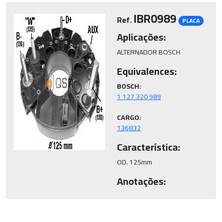
IBR0989
Ref.
PLACA
Aplicações:
ALTERNADOR BOSCH
Equivalences:
BOSCH:
CARGO:
136832
Característica:
OD. 125mm
Anotações: