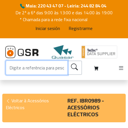
Maia: 220 43 47 07 - Leiria: 244 82 84 04
De 2ª a 6ª das 9:00 às 13:00 e das 14:00 às 19:00
* Chamada para a rede fixa nacional
Iniciar sesión
Registrarme
REF. IBR0989 -
Voltar à Acessórios
ACESSÓRIOS
Eléctricos
ELÉCTRICOS