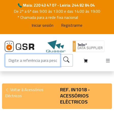
Maia: 220 43 47 07 - Leiria: 244 82 84 04
De 2ª a 6ª das 9:00 às 13:00 e das 14:00 às 19:00
* Chamada para a rede fixa nacional
Iniciar sesión
Registrarme
REF. IN1018 -
Voltar à Acessórios
ACESSÓRIOS
Eléctricos
ELÉCTRICOS