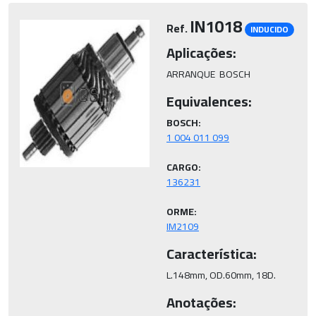
IN1018
Ref.
INDUCIDO
Aplicações:
ARRANQUE  BOSCH
Equivalences:
BOSCH:
CARGO:
ORME:
IM2109
Característica:
L.148mm, OD.60mm, 18D.
Anotações: