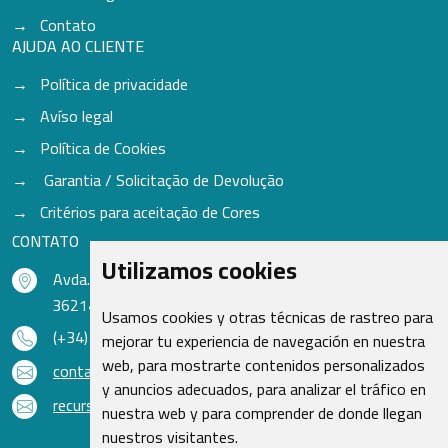
Contato
AJUDA AO CLIENTE
Política de privacidade
Avíso legal
Política de Cookies
Garantia / Solicitação de Devolução
Critérios para aceitação de Cores
CONTATO
Utilizamos cookies
Avda. do Freixo - Sardoma, 13
36214 Vigo - Pontevedra - Espanha
Usamos cookies y otras técnicas de rastreo para
(+34) 986 48 16 33
mejorar tu experiencia de navegación en nuestra
web, para mostrarte contenidos personalizados
contacto@qsr.es
y anuncios adecuados, para analizar el tráfico en
recursoshumanos@qsr.es
nuestra web y para comprender de donde llegan
nuestros visitantes.