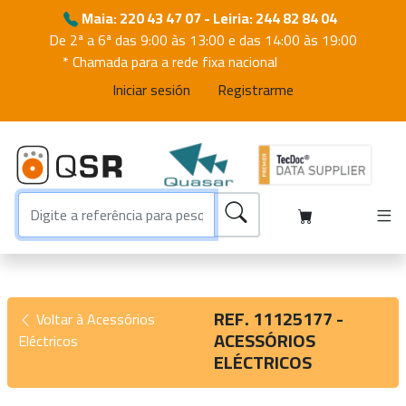
Maia: 220 43 47 07 - Leiria: 244 82 84 04
De 2ª a 6ª das 9:00 às 13:00 e das 14:00 às 19:00
* Chamada para a rede fixa nacional
Iniciar sesión
Registrarme
REF. 11125177 -
Voltar à Acessórios
ACESSÓRIOS
Eléctricos
ELÉCTRICOS