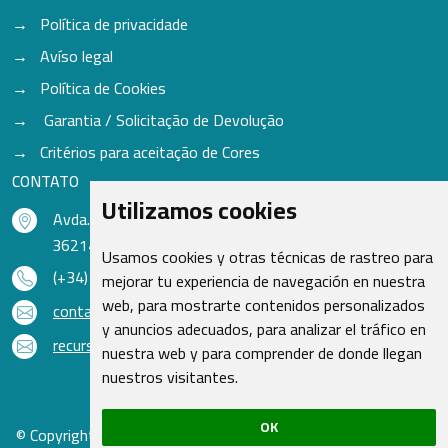
Política de privacidade
Avíso legal
Política de Cookies
Garantia / Solicitação de Devolução
Critérios para aceitação de Cores
CONTATO
Utilizamos cookies
Avda. do Freixo - Sardoma, 13
36214 Vigo - Pontevedra - Espanha
Usamos cookies y otras técnicas de rastreo para
(+34) 986 48 16 33
mejorar tu experiencia de navegación en nuestra
web, para mostrarte contenidos personalizados
contacto@qsr.es
y anuncios adecuados, para analizar el tráfico en
recursoshumanos@qsr.es
nuestra web y para comprender de donde llegan
nuestros visitantes.
OK
© Copyright 2026 - Recambios Quasar S.L. | Todos os direitos