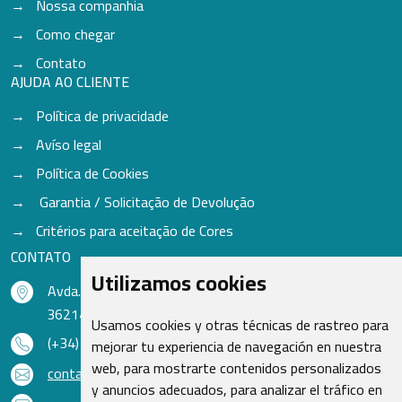
Nossa companhia
Como chegar
Contato
AJUDA AO CLIENTE
Política de privacidade
Avíso legal
Política de Cookies
Garantia / Solicitação de Devolução
Critérios para aceitação de Cores
CONTATO
Utilizamos cookies
Avda. do Freixo - Sardoma, 13
36214 Vigo - Pontevedra - Espanha
Usamos cookies y otras técnicas de rastreo para
(+34) 986 48 16 33
mejorar tu experiencia de navegación en nuestra
web, para mostrarte contenidos personalizados
contacto@qsr.es
y anuncios adecuados, para analizar el tráfico en