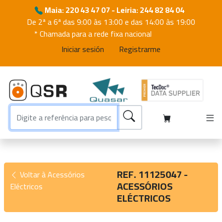
Maia: 220 43 47 07 - Leiria: 244 82 84 04
De 2ª a 6ª das 9:00 às 13:00 e das 14:00 às 19:00
* Chamada para a rede fixa nacional
Iniciar sesión
Registrarme
REF. 11125047 -
Voltar à Acessórios
ACESSÓRIOS
Eléctricos
ELÉCTRICOS